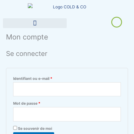
Aller
Obligatoire
Obligatoire
au
contenu
DOMAINES D’APPLICATION
Mon compte
Se connecter
Identifiant ou e-mail
*
Mot de passe
*
Se souvenir de moi