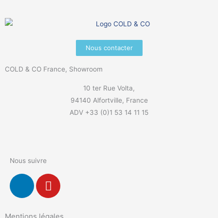
Nous contacter
COLD & CO France, Showroom
10 ter Rue Volta,
94140 Alfortville, France
ADV +33 (0)1 53 14 11 15
Nous suivre
L
Y
i
o
n
u
k
t
Mentions légales