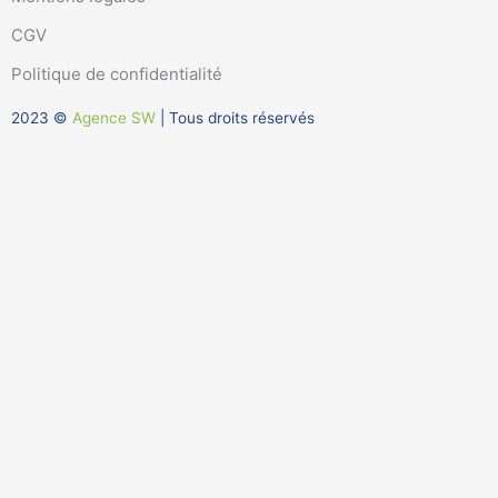
e
u
CGV
d
b
i
e
Politique de confidentialité
n
2023 ©
Agence SW
| Tous droits réservés
-
i
n