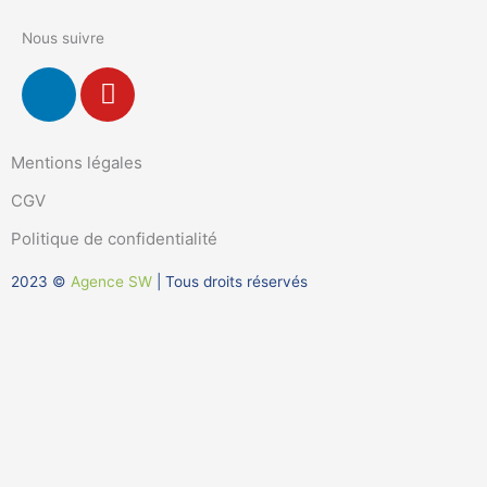
Nous suivre
L
Y
i
o
n
u
k
t
Mentions légales
e
u
CGV
d
b
i
e
Politique de confidentialité
n
2023 ©
Agence SW
| Tous droits réservés
-
i
n