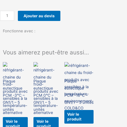
quantité
de
CarryTemp
Fonctionne avec :
XL9
Vous aimerez peut-être aussi…
Plaque
Plaque
Plaque
eutectique
eutectique
eutectique
PCM -3°C –
PCM 0°C –
PCM -16°C –
GN1/1 – 5
GN1/1 – 5
GN1/1 – 5 unités
unités
unités
Voir le
produit
Voir le
Voir le
produit
produit