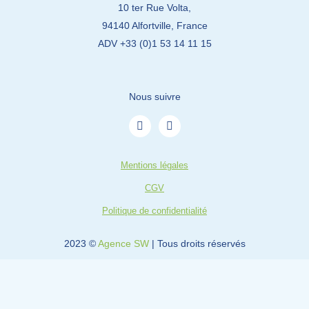
10 ter Rue Volta,
94140 Alfortville, France
ADV +33 (0)1 53 14 11 15
Nous suivre
L
Y
i
o
n
u
k
t
e
u
Mentions légales
d
b
i
e
CGV
n
-
Politique de confidentialité
i
n
2023 ©
Agence SW
| Tous droits réservés