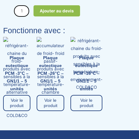
Classic
Fonctionne avec :
Plaque
Plaque
Plaque
eutectique
eutectique
eutectique
PCM -3°C –
PCM -26°C –
PCM -16°C –
GN1/1 – 5
GN1/1 – 5
GN1/1 – 5
unités
unités
unités
Voir le
Voir le
Voir le
produit
produit
produit