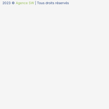
n
2023 ©
Agence SW
| Tous droits réservés
-
i
n