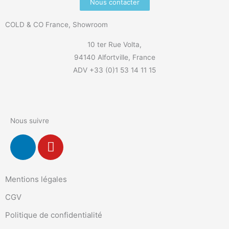
Nous contacter
COLD & CO France, Showroom
10 ter Rue Volta,
94140 Alfortville, France
ADV +33 (0)1 53 14 11 15
Nous suivre
L
Y
i
o
n
u
k
t
Mentions légales
e
u
CGV
d
b
i
e
Politique de confidentialité