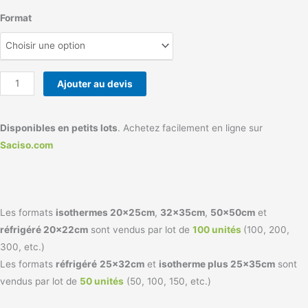
quantité
Format
de
Pochette
Isotherme
Disponibles en petits lots
.
Achetez facilement en ligne sur
Saciso.com
Les formats
isothermes 20x25cm
,
32x35cm
,
50x50cm
et
réfrigéré 20x22cm
sont vendus par lot de
100 unités
(100, 200,
300, etc.)
Les formats
réfrigéré
25x32cm
et
isotherme plus 25x35cm
sont
vendus par lot de
50 unités
(50, 100, 150, etc.)