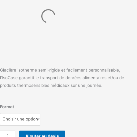
Glacière isotherme semi-rigide et facilement personnalisable,
l’IsoCase garantit le transport de denrées alimentaires et/ou de
produits thermosensibles médicaux sur une journée.
quantité
Format
de
Sacoche
isotherme
IsoCase