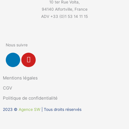
10 ter Rue Volta,
94140 Alfortville, France
ADV +33 (0)1 53 14 11 15
Nous suivre
L
Y
i
o
n
u
k
t
Mentions légales
e
u
CGV
d
b
i
e
Politique de confidentialité
n
2023 ©
Agence SW
| Tous droits réservés
-
i
n