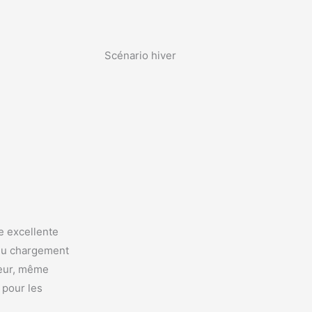
nario hiver
e excellente
 du chargement
ieur, même
 pour les