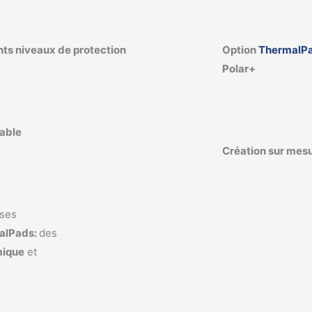
nts niveaux de protection
Option
ThermalP
Polar+
sable
Création sur mes
sses
malPads:
des
mique
et