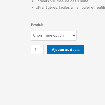
Formats sur-mesure dès 1 unité
Ultra légères, faciles à manipuler et réutil
quantité
Produit
de
ThermalCover