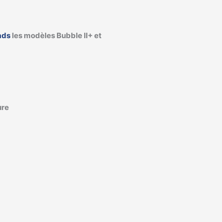
ads
les modèles Bubble II+ et
ure