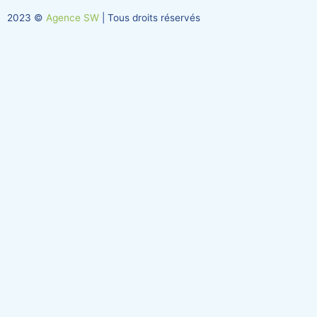
n
2023 ©
Agence SW
| Tous droits réservés
-
i
n