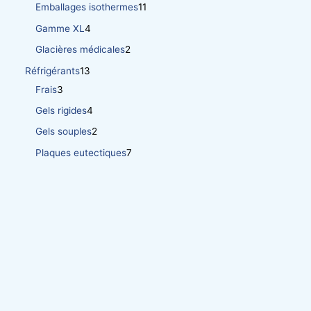
Emballages isothermes
11
Gamme XL
4
Glacières médicales
2
Réfrigérants
13
Frais
3
Gels rigides
4
Gels souples
2
Plaques eutectiques
7