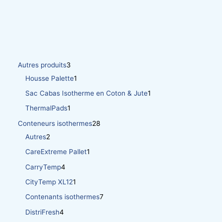
Autres produits
3
Housse Palette
1
Sac Cabas Isotherme en Coton & Jute
1
ThermalPads
1
Conteneurs isothermes
28
Autres
2
CareExtreme Pallet
1
CarryTemp
4
CityTemp XL12
1
Contenants isothermes
7
DistriFresh
4