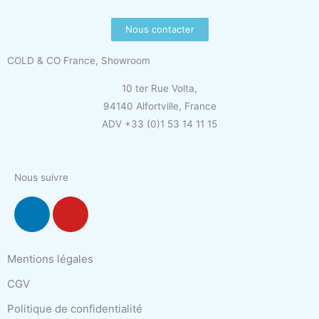
Nous contacter
COLD & CO France, Showroom
10 ter Rue Volta,
94140 Alfortville, France
ADV +33 (0)1 53 14 11 15
Nous suivre
L
Y
i
o
n
u
k
t
Mentions légales
e
u
CGV
d
b
i
e
Politique de confidentialité