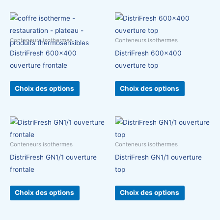
Ce
Ce
produit
produit
Conteneurs isothermes
Conteneurs isothermes
a
a
DistriFresh 600×400
DistriFresh 600×400
plusieurs
plusieurs
ouverture frontale
ouverture top
variations.
variations.
Les
Les
Choix des options
Choix des options
options
options
peuvent
peuvent
être
être
Ce
Ce
choisies
choisies
produit
produit
sur
sur
Conteneurs isothermes
Conteneurs isothermes
a
a
la
la
DistriFresh GN1/1 ouverture
DistriFresh GN1/1 ouverture
plusieurs
plusieurs
page
page
frontale
top
variations.
variations.
du
du
Les
Les
produit
produit
Choix des options
Choix des options
options
options
peuvent
peuvent