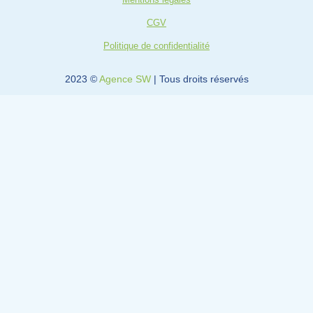
d
b
i
e
CGV
n
-
Politique de confidentialité
i
n
2023 ©
Agence SW
| Tous droits réservés