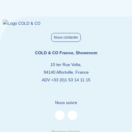
être
être
choisies
choisies
sur
sur
la
la
page
page
du
du
Nous contacter
produit
produit
COLD & CO France, Showroom
10 ter Rue Volta,
94140 Alfortville, France
ADV +33 (0)1 53 14 11 15
Nous suivre
L
Y
i
o
n
u
k
t
e
u
Mentions légales