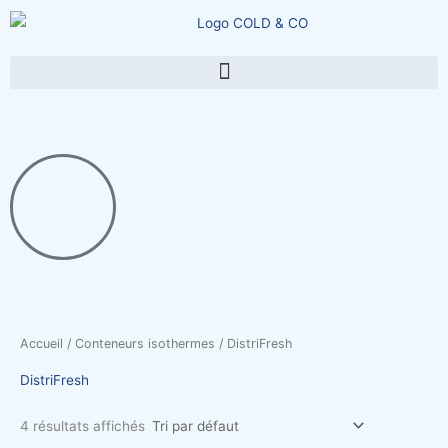
Aller
au
contenu
Accueil
/
Conteneurs isothermes
/ DistriFresh
DistriFresh
4 résultats affichés