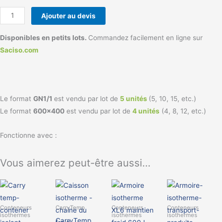
Disponibles en petits lots.
Commandez facilement en ligne sur
Saciso.com
Le format
GN1/1
est vendu par lot de
5 unités
(5, 10, 15, etc.)
Le format
600×400
est vendu par lot de
4 unités
(4, 8, 12, etc.)
Fonctionne avec :
Vous aimerez peut-être aussi…
Ce
produit
Conteneurs
CarryTemp
Conteneurs
Conteneurs
a
isothermes
isothermes
isothermes
CarryTemp
plusieurs