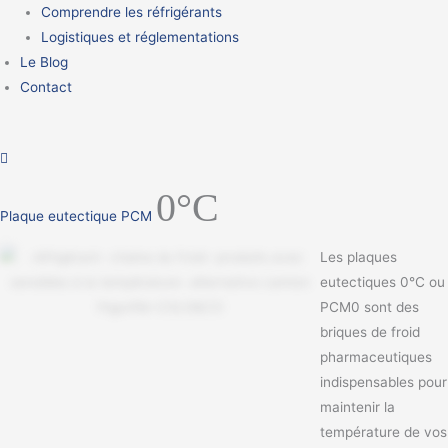
Comprendre les réfrigérants
Logistiques et réglementations
Le Blog
Contact
quantité
0°C
de
Plaque eutectique PCM
Plaque
eutectique
Les plaques
PCM
eutectiques 0°C ou
0°C
PCM0 sont des
briques de froid
pharmaceutiques
indispensables pour
maintenir la
température de vos