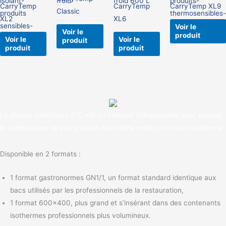
CarryTemp
CarryTemp
CarryTemp XL9
Classic
variations.
XL2
XL6
Les
Voir le
Voir le
produit
options
Voir le
Voir le
produit
produit
produit
peuvent
être
choisies
sur
la
page
La plaque eutectique 0°C est un élément indispensable pour assurer
du
la température de vos produits frais dans votre contenant isotherme
produit
Disponible en 2 formats :
1 format gastronormes GN1/1, un format standard identique aux
bacs utilisés par les professionnels de la restauration,
1 format 600×400, plus grand et s’insérant dans des contenants
isothermes professionnels plus volumineux.