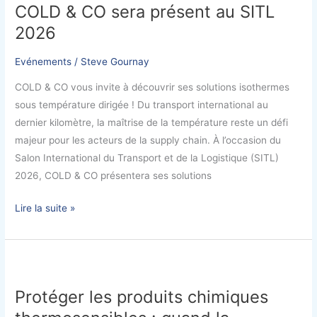
COLD & CO sera présent au SITL
CO
2026
sera
présent
Evénements
/
Steve Gournay
au
SITL
COLD & CO vous invite à découvrir ses solutions isothermes
2026
sous température dirigée ! Du transport international au
dernier kilomètre, la maîtrise de la température reste un défi
majeur pour les acteurs de la supply chain. À l’occasion du
Salon International du Transport et de la Logistique (SITL)
2026, COLD & CO présentera ses solutions
Lire la suite »
Protéger
les
Protéger les produits chimiques
produits
chimiques