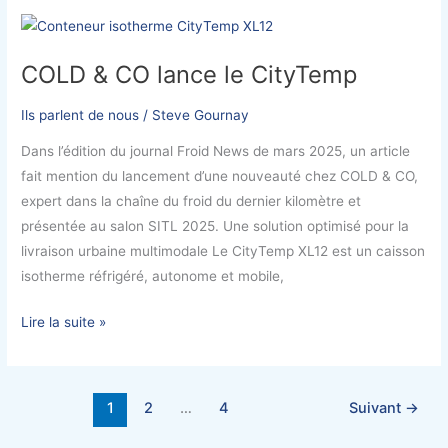
COLD
&
COLD & CO lance le CityTemp
CO
lance
Ils parlent de nous
/
Steve Gournay
le
CityTemp
Dans l’édition du journal Froid News de mars 2025, un article
fait mention du lancement d’une nouveauté chez COLD & CO,
expert dans la chaîne du froid du dernier kilomètre et
présentée au salon SITL 2025. Une solution optimisé pour la
livraison urbaine multimodale Le CityTemp XL12 est un caisson
isotherme réfrigéré, autonome et mobile,
Lire la suite »
1
2
…
4
Suivant
→