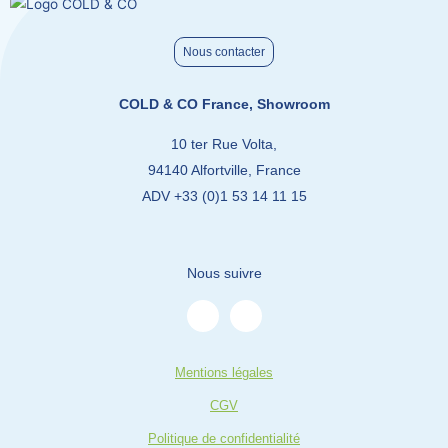
Nous contacter
COLD & CO France, Showroom
10 ter Rue Volta,
94140 Alfortville, France
ADV +33 (0)1 53 14 11 15
Nous suivre
L
Y
i
o
n
u
k
t
e
u
Mentions légales
d
b
i
e
CGV
n
-
Politique de confidentialité