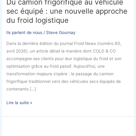
Du camion frigorifique au véhicule
frigorifique
sec équipé : une nouvelle approche
au
véhicule
du froid logistique
sec
équipé
Ils parlent de nous
/
Steve Gournay
:
Dans la dernière édition du journal Froid News (numéro 60,
une
avril 2026), un article détail la manière dont COLD & CO
nouvelle
accompagne ses clients pour leur logistique du froid et son
approche
optimisation grâce au froid passif. Aujourd’hui, une
du
transformation majeure s’opère : le passage du camion
froid
frigorifique traditionnel vers des véhicules secs équipés de
logistique
contenants […]
Lire la suite »
COLD
&