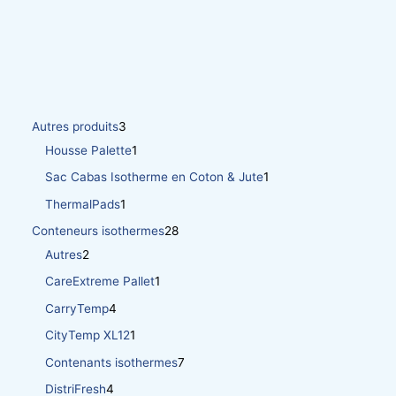
Autres produits
3
Housse Palette
1
Sac Cabas Isotherme en Coton & Jute
1
ThermalPads
1
Conteneurs isothermes
28
Autres
2
CareExtreme Pallet
1
CarryTemp
4
CityTemp XL12
1
Contenants isothermes
7
DistriFresh
4