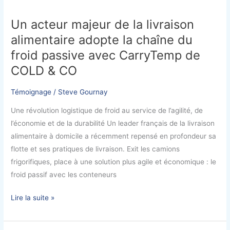
acteur
Un acteur majeur de la livraison
majeur
alimentaire adopte la chaîne du
de
la
froid passive avec CarryTemp de
livraison
COLD & CO
alimentaire
adopte
Témoignage
/
Steve Gournay
la
Une révolution logistique de froid au service de l’agilité, de
chaîne
l’économie et de la durabilité Un leader français de la livraison
du
alimentaire à domicile a récemment repensé en profondeur sa
froid
flotte et ses pratiques de livraison. Exit les camions
passive
frigorifiques, place à une solution plus agile et économique : le
avec
froid passif avec les conteneurs
CarryTemp
de
Lire la suite »
COLD
&