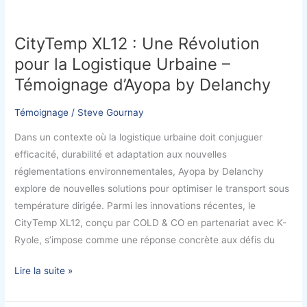
CO
CityTemp
XL12
CityTemp XL12 : Une Révolution
:
pour la Logistique Urbaine –
Une
Révolution
Témoignage d’Ayopa by Delanchy
pour
la
Témoignage
/
Steve Gournay
Logistique
Dans un contexte où la logistique urbaine doit conjuguer
Urbaine
efficacité, durabilité et adaptation aux nouvelles
–
réglementations environnementales, Ayopa by Delanchy
Témoignage
explore de nouvelles solutions pour optimiser le transport sous
d’Ayopa
température dirigée. Parmi les innovations récentes, le
by
CityTemp XL12, conçu par COLD & CO en partenariat avec K-
Delanchy
Ryole, s’impose comme une réponse concrète aux défis du
Lire la suite »