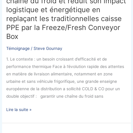
chaîne du froid et réduit son impact
sa
logistique et énergétique en
chaîne
replaçant les traditionnelles caisse
du
PPE par la Freeze/Fresh Conveyor
froid
Box
et
réduit
Témoignage
/
Steve Gournay
son
impact
1. Le contexte : un besoin croissant d’efficacité et de
logistique
performance thermique Face à l’évolution rapide des attentes
et
en matière de livraison alimentaire, notamment en zone
énergétique
urbaine et sans véhicule frigorifique, une grande enseigne
en
européenne de la distribution a sollicité COLD & CO pour un
replaçant
double objectif : garantir une chaîne du froid sans
les
Lire la suite »
traditionnelles
caisse
PPE
Protéger