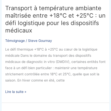
à
Transport à température ambiante
température
maîtrisée entre +18°C et +25°C : un
ambiante
maîtrisée
défi logistique pour les dispositifs
entre
médicaux
+18°C
et
Témoignage
/
Steve Gournay
+25°C
Le défi thermique +18°C à +25°C au cœur de la logistique
:
médicale Dans le domaine du transport des dispositifs
un
médicaux de diagnostic in vitro (DMDIV), certaines entités font
défi
face à un défi bien particulier : maintenir une température
logistique
strictement contrôlée entre 18°C et 25°C, quelle que soit la
pour
saison. En hiver comme en été, cette
les
dispositifs
Lire la suite »
médicaux
Un