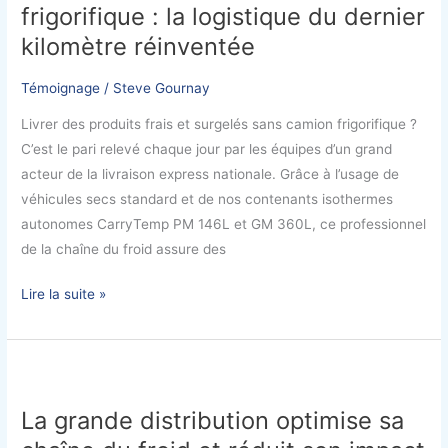
frigorifique : la logistique du dernier
sans
camion
kilomètre réinventée
frigorifique
:
Témoignage
/
Steve Gournay
la
Livrer des produits frais et surgelés sans camion frigorifique ?
logistique
C’est le pari relevé chaque jour par les équipes d’un grand
du
acteur de la livraison express nationale. Grâce à l’usage de
dernier
véhicules secs standard et de nos contenants isothermes
kilomètre
autonomes CarryTemp PM 146L et GM 360L, ce professionnel
réinventée
de la chaîne du froid assure des
Lire la suite »
La
grande
La grande distribution optimise sa
distribution
optimise