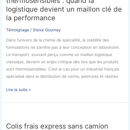
thermosensibles : quand la
thermosensibles
logistique devient un maillon clé de
:
la performance
quand
la
Témoignage
/
Steve Gournay
logistique
Dans l’univers de la chimie de spécialité, la stabilité des
devient
formulations ne s’arrête pas à leur conception en laboratoire.
un
Le transport, souvent perçu comme un maillon logistique
maillon
classique, devient un enjeu critique dès lors que les produits
clé
sont thermosensibles. C’est le cas pour un industriel français
de
spécialisé dans la distribution de vernis, peintures et résines
la
performance
Lire la suite »
Colis
frais
Colis frais express sans camion
express