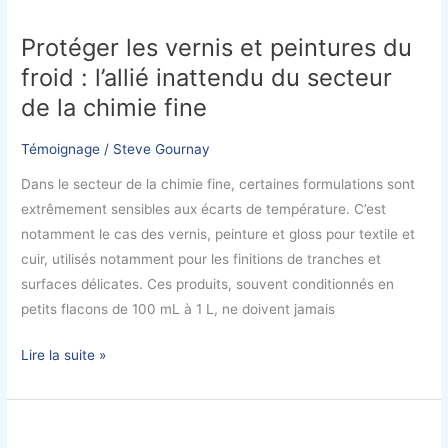
par
les
la
Protéger les vernis et peintures du
vernis
Freeze/Fresh
froid : l’allié inattendu du secteur
et
Conveyor
peintures
Box
de la chimie fine
du
froid
Témoignage
/
Steve Gournay
:
Dans le secteur de la chimie fine, certaines formulations sont
l’allié
extrêmement sensibles aux écarts de température. C’est
inattendu
notamment le cas des vernis, peinture et gloss pour textile et
du
cuir, utilisés notamment pour les finitions de tranches et
secteur
surfaces délicates. Ces produits, souvent conditionnés en
de
petits flacons de 100 mL à 1 L, ne doivent jamais
la
chimie
Lire la suite »
fine
Transport