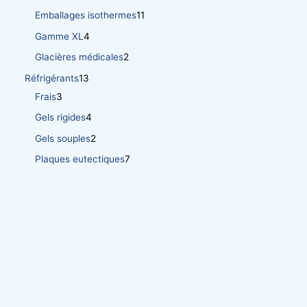
Emballages isothermes
11
Gamme XL
4
Glacières médicales
2
Réfrigérants
13
Frais
3
Gels rigides
4
Gels souples
2
Plaques eutectiques
7