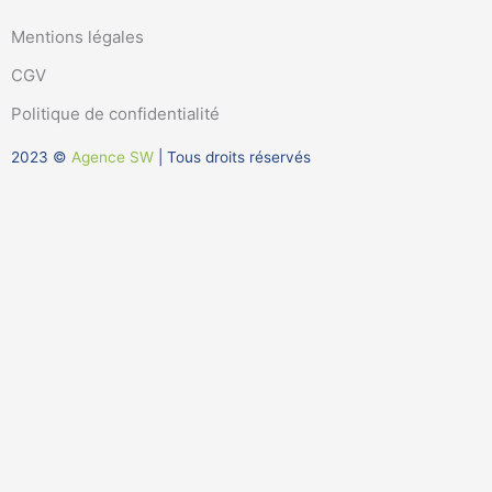
n
u
k
t
Mentions légales
e
u
CGV
d
b
i
e
Politique de confidentialité
n
2023 ©
Agence SW
| Tous droits réservés
-
i
n