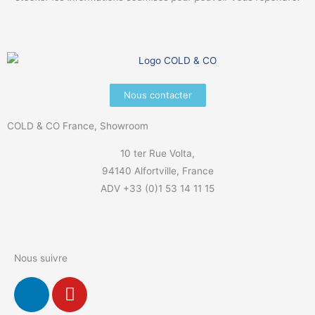
Nous contacter
COLD & CO France, Showroom
10 ter Rue Volta,
94140 Alfortville, France
ADV +33 (0)1 53 14 11 15
Nous suivre
L
Y
i
o