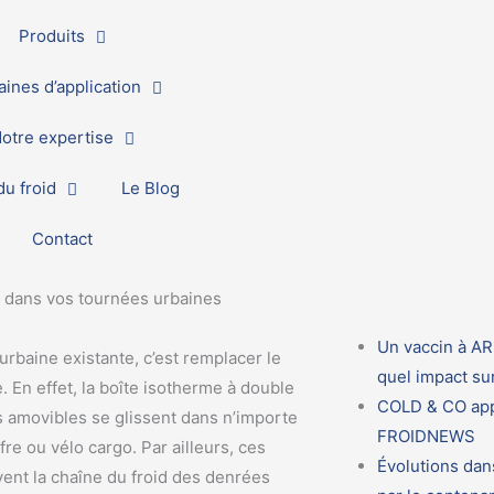
Produits
ines d’application
otre expertise
u froid
Le Blog
Contact
f dans vos tournées urbaines
Un vaccin à AR
rbaine existante, c’est remplacer le
quel impact sur
e. En effet, la boîte isotherme à double
COLD & CO appo
s amovibles se glissent dans n’importe
FROIDNEWS
fre ou vélo cargo. Par ailleurs, ces
Évolutions dans
vent la chaîne du froid des denrées