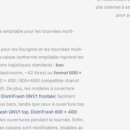
site internet à 
pour p
e empilable pour les tournées multi-
 pour les fourgons et les tournées multi-
la caisse isotherme empilable reprend les
ons logistiques standards :
bac
astronorm, ~42 litres) ou
format 600 ×
0 x 400 / 600×400) compatible chariot
ôt. De plus, les modèles à ouverture
(
DistriFresh GN1/1 frontale
) facilitent
aux bacs, tandis que ceux à ouverture top
resh GN1/1 top
,
DistriFresh 600 × 400
)
 les ouvertures pendant la tournée. Enfin,
es caisses sont réutilisables, lavables au