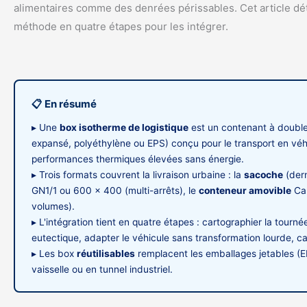
alimentaires comme des denrées périssables. Cet article détai
méthode en quatre étapes pour les intégrer.
📋 En résumé
▸ Une
box isotherme de logistique
est un contenant à double
expansé, polyéthylène ou EPS) conçu pour le transport en véh
performances thermiques élevées sans énergie.
▸ Trois formats couvrent la livraison urbaine : la
sacoche
(dern
GN1/1 ou 600 × 400 (multi-arrêts), le
conteneur amovible
Car
volumes).
▸ L'intégration tient en quatre étapes : cartographier la tourn
eutectique, adapter le véhicule sans transformation lourde, cad
▸ Les box
réutilisables
remplacent les emballages jetables (E
vaisselle ou en tunnel industriel.