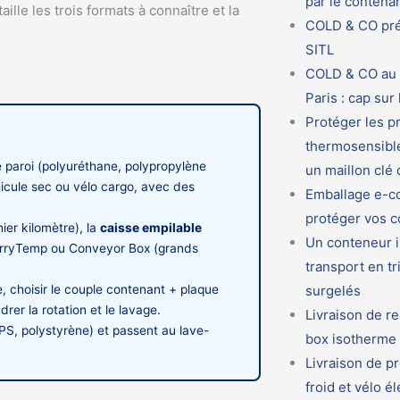
par le contena
lle les trois formats à connaître et la
COLD & CO pré
SITL
COLD & CO au 
Paris : cap sur
Protéger les p
thermosensible
 paroi (polyuréthane, polypropylène
un maillon clé
icule sec ou vélo cargo, avec des
Emballage e-c
protéger vos co
ier kilomètre), la
caisse empilable
Un conteneur i
ryTemp ou Conveyor Box (grands
transport en t
surgelés
ée, choisir le couple contenant + plaque
rer la rotation et le lavage.
Livraison de re
PS, polystyrène) et passent au lave-
box isotherme
Livraison de pr
froid et vélo é