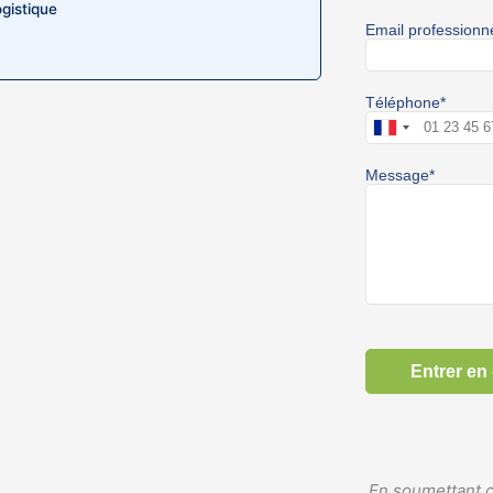
ogistique
En soumettant c