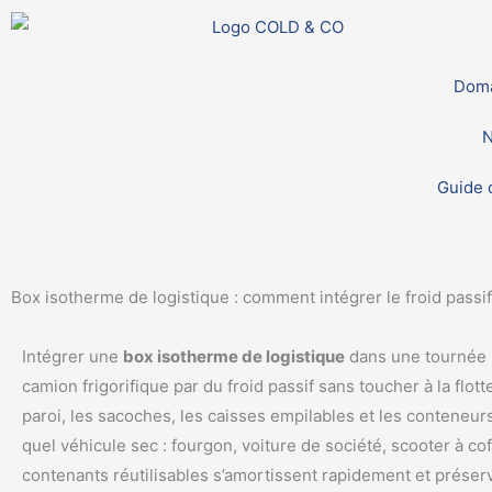
Aller
au
contenu
Doma
N
Guide d
Box isotherme de logistique : comment intégrer le froid passi
Intégrer une
box isotherme de logistique
dans une tournée u
camion frigorifique par du froid passif sans toucher à la flott
paroi, les sacoches, les caisses empilables et les conteneur
quel véhicule sec : fourgon, voiture de société, scooter à cof
contenants réutilisables s’amortissent rapidement et préser